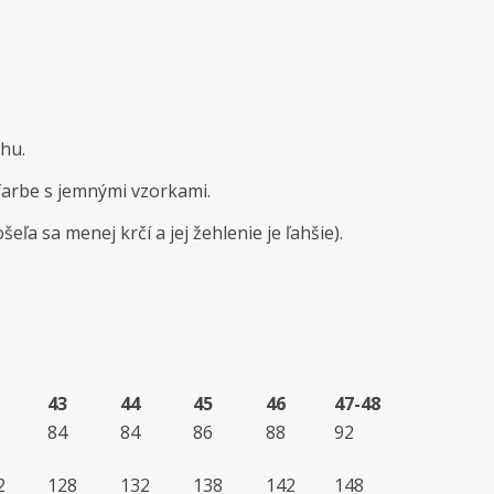
hu.
farbe s jemnými vzorkami.
ľa sa menej krčí a jej žehlenie je ľahšie).
43
44
45
46
47-48
84
84
86
88
92
2
128
132
138
142
148