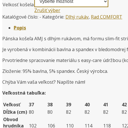
Velkosť košela
Zrušiť výber
Katalógové číslo:
-
Kategórie:
Dlhý rukáv
,
Rad COMFORT
Popis
Pánska košeľa AMJ s dlhým rukávom, má formu slim-fit stri
Je vyrobená v kombinácii bavlna a spandex v bledomodrej 
Prvotriedne spracovanie materiálu s easy-care údržbou (koše
Zloženie: 95% bavlna, 5% spandex. Český výrobca.
Chýba Vám vaša veľkosť? Napíšte nám!
Veľkostná tabuľka:
Veľkosť
37
38
39
40
41
42
Dĺžka (cm)
80
80
82
82
82
82
Obvod
hrudníka
102
106
110
114
118
12