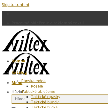
Skip to content
Pracovné oblečenie a reklamný textil
Domov
Katalóg
Pánska móda
Menu
Košele
Taktické oblečenie
Hľadať:
Taktické opasky
Taktické bundy
Taktické tričká