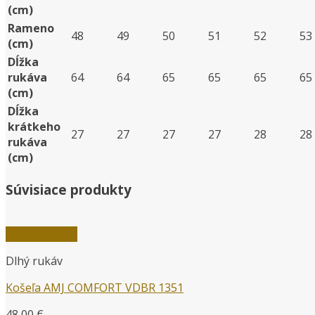
(cm)
Rameno
48
49
50
51
52
53
(cm)
Dĺžka
rukáva
64
64
65
65
65
65
(cm)
Dĺžka
krátkeho
27
27
27
27
28
28
rukáva
(cm)
Súvisiace produkty
Rýchly náhľad
Dlhý rukáv
Košeľa AMJ COMFORT VDBR 1351
48,00
€