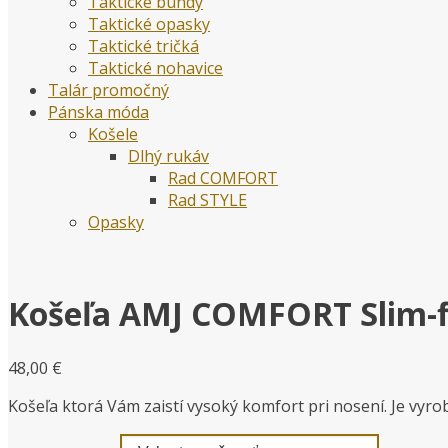
Taktické bundy
Taktické opasky
Taktické tričká
Taktické nohavice
Talár promočný
Pánska móda
Košele
Dlhý rukáv
Rad COMFORT
Rad STYLE
Opasky
Košeľa AMJ COMFORT Slim-f
48,00
€
Košeľa ktorá Vám zaistí vysoký komfort pri nosení. Je vyr