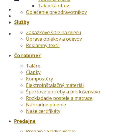
Taktická obuv
Oblečenie pre zdravotníkov
Služby
Zákazkové šitie na mieru
Úprava oblekov a odevov
Reklamný textil
Čo robíme?
Taláre
Čiapky
Kompostéry
Elektroinštalačný materiál
Športové potreby a príslušenstvo
Rozkladacie postele a matrace
Náhradne plnenie
Naše certifikáty
Predajne
Predajňa Sládkovičovo