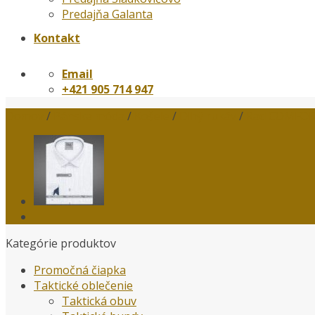
Predajňa Galanta
Kontakt
Email
+421 905 714 947
Domov
/
Pánska móda
/
Košele
/
Dlhý rukáv
/
Rad COMFO
Kategórie produktov
Promočná čiapka
Taktické oblečenie
Taktická obuv